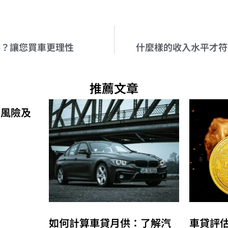
供？讓您買車更理性
什麼樣的收入水平才符
推薦文章
的風險及
如何計算車貸月供：了解汽
車貸評