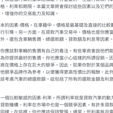
價格、利率和期限。本篇文章將會探討這些因素以及它們
析，增強你的交易能力及知識。
本的因素-價格。在車籍中，價格是最基礎及直接的比較
進行引導。另一方面，在貸款汽車交易中，價格也是你應
額外，還包含車輛售價、總還款額、貸款額及利息等因素
，你應該對車輛的售價有自己的看法。有些車商會說他們
上為你提供最好的售價。你也應當小心這樣的所謂促銷。
理商在價格上存在巨大的競爭。因此，如果你對於某個品
其他競爭品牌作為參考，以便獲得更高性價比的報酬。此
應該考慮汽車的總還款額，這包括了所有的還款金額及利
。
一個比較敏感的因素-利率。所謂利率就是貸款汽車的動
給貸款機構。利率在市場中也是一個競爭因素。有許多貸
。同樣，在這裡，你也應該保持警惕。通常，低利率每月