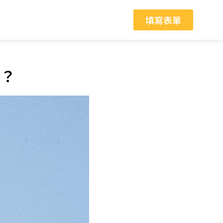
填寫表單
露？