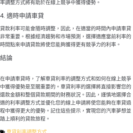
率調整方式將有助於在線上競爭中獲得優勢。
4. 適時申請車貸
貸款利率可能會隨時調整，因此，在適當的時間內申請車貸
非常重要。根據經濟趨勢和市場預測，選擇適應當前利率的
時間點來申請貸款將使您能夠獲得更有競爭力的利率。
結論
在申請車貸時，了解車貸利率的調整方式和如何在線上競爭
中獲得優勢是至關重要的。車貸利率的選擇將直接影響您的
還款金額和整個貸款期間的財務狀況。因此，謹慎地選擇合
適的利率調整方式並優化您的線上申請將使您能夠在車貸過
程中獲得更大的優勢。記住這些提示，實現您的汽車夢想並
踏上順利的貸款旅程。
車貸利率調整方式