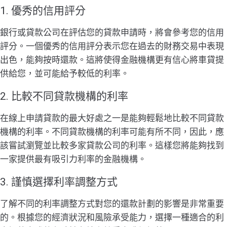
1. 優秀的信用評分
銀行或貸款公司在評估您的貸款申請時，將會參考您的信用
評分。一個優秀的信用評分表示您在過去的財務交易中表現
出色，能夠按時還款。這將使得金融機構更有信心將車貸提
供給您，並可能給予較低的利率。
2. 比較不同貸款機構的利率
在線上申請貸款的最大好處之一是能夠輕鬆地比較不同貸款
機構的利率。不同貸款機構的利率可能有所不同，因此，應
該嘗試瀏覽並比較多家貸款公司的利率。這樣您將能夠找到
一家提供最有吸引力利率的金融機構。
3. 謹慎選擇利率調整方式
了解不同的利率調整方式對您的還款計劃的影響是非常重要
的。根據您的經濟狀況和風險承受能力，選擇一種適合的利