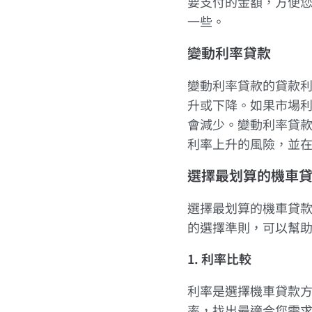
要支付的金額，方便
一些。
變動利率貸款
變動利率貸款的貸款
升或下降。如果市場
會減少。變動利率貸
利率上升的風險，並
選擇最划算的機車
選擇最划算的機車貸
的選擇準則，可以幫
1. 利率比較
利率是選擇機車貸款
率，找出最適合您需