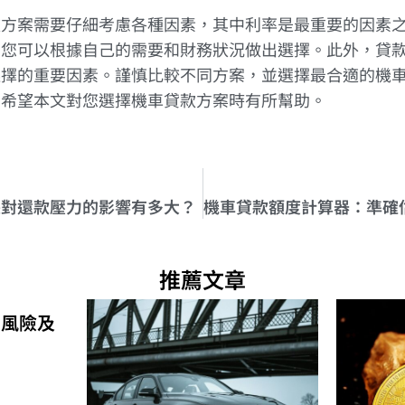
款方案需要仔細考慮各種因素，其中利率是最重要的因素
，您可以根據自己的需要和財務狀況做出選擇。此外，貸
選擇的重要因素。謹慎比較不同方案，並選擇最合適的機
。希望本文對您選擇機車貸款方案時有所幫助。
長對還款壓力的影響有多大？
推薦文章
的風險及