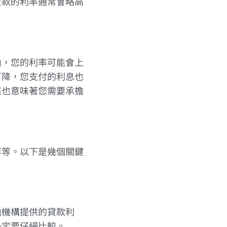
貸款的利率通常會略高
內，您的利率可能會上
下降，您支付的利息也
這也意味著您需要承擔
等等。以下是幾個關鍵
融機構提供的貸款利
一定要仔細比較。