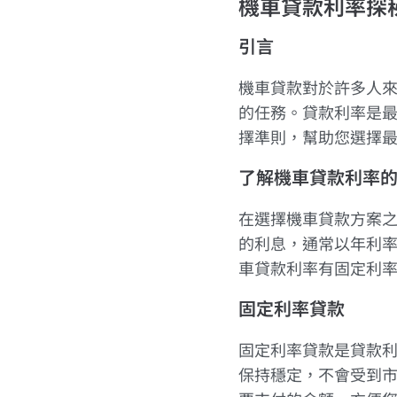
機車貸款利率探
引言
機車貸款對於許多人
的任務。貸款利率是
擇準則，幫助您選擇
了解機車貸款利率
在選擇機車貸款方案
的利息，通常以年利
車貸款利率有固定利
固定利率貸款
固定利率貸款是貸款
保持穩定，不會受到