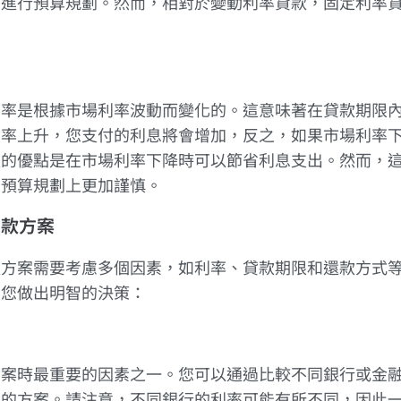
您進行預算規劃。然而，相對於變動利率貸款，固定利率
利率是根據市場利率波動而變化的。這意味著在貸款期限
利率上升，您支付的利息將會增加，反之，如果市場利率
款的優點是在市場利率下降時可以節省利息支出。然而，
在預算規劃上更加謹慎。
貸款方案
款方案需要考慮多個因素，如利率、貸款期限和還款方式
助您做出明智的決策：
方案時最重要的因素之一。您可以通過比較不同銀行或金
求的方案。請注意，不同銀行的利率可能有所不同，因此