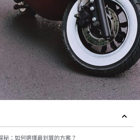
探秘：如何選擇最划算的方案？