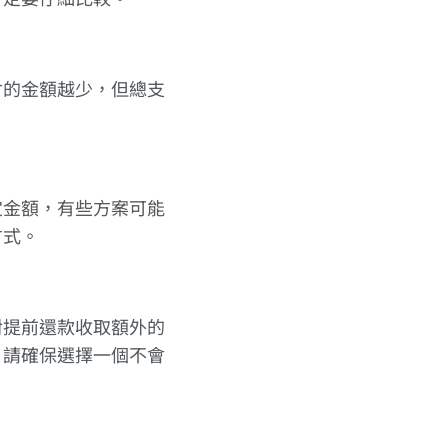
付的金額越少，但總支
定金額，有些方案可能
方式。
對提前還款收取額外的
，請確保選擇一個不會