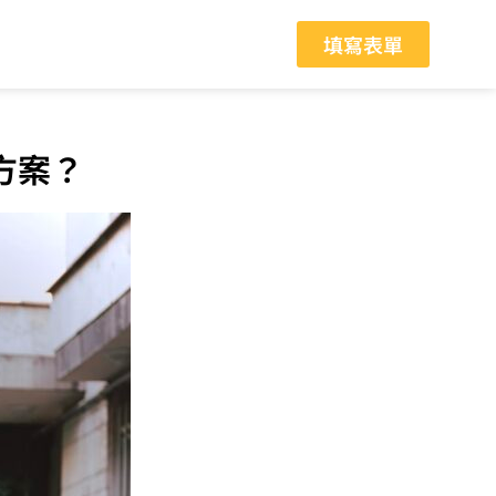
填寫表單
方案？